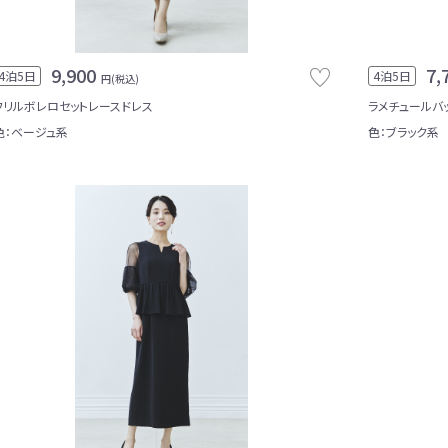
9,900
7,
4泊5日
4泊5日
円(税込)
フリルボレロセットレースドレス
ラメチュールバ
色：ベージュ系
色：ブラック系