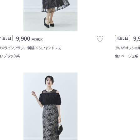
9,900
9,
4泊5日
4泊5日
円(税込)
ラメラインフラワー刺繍×シフォンドレス
2WAYオフショ
色：ブラック系
色：ベージュ系