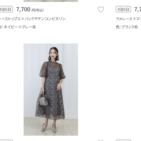
7,700
7,
4泊5日
4泊5日
円(税込)
レーストップス×バックサテンコンビネゾン
ラメレース×マ
色：ネイビー×グレー系
色：ブラック系