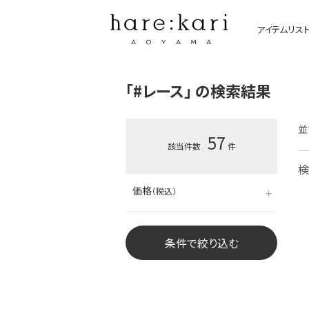
アイテムリス
「#レース」 の検索結果
並
57
該当件数
件
検
価格
（税込）
条件で絞り込む