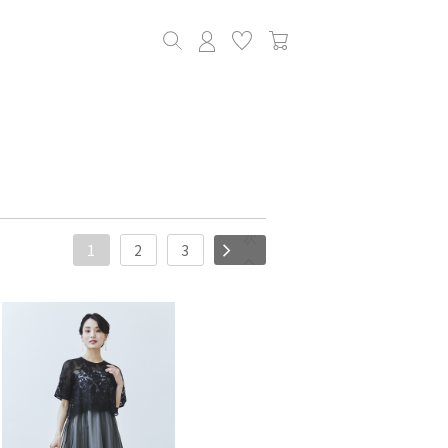
次
1
2
3
へ