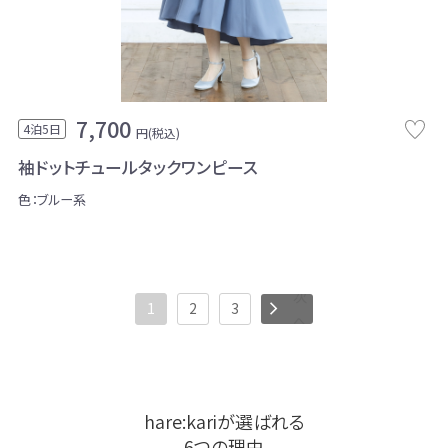
7,700
4泊5日
円(税込)
袖ドットチュールタックワンピース
色：ブルー系
次
1
2
3
へ
hare:kariが選ばれる
6つの理由