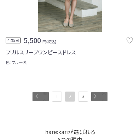
5,500
4泊5日
円(税込)
フリルスリーブワンピースドレス
色：ブルー系
前
次
1
2
3
へ
へ
hare:kariが選ばれる
6つの理由