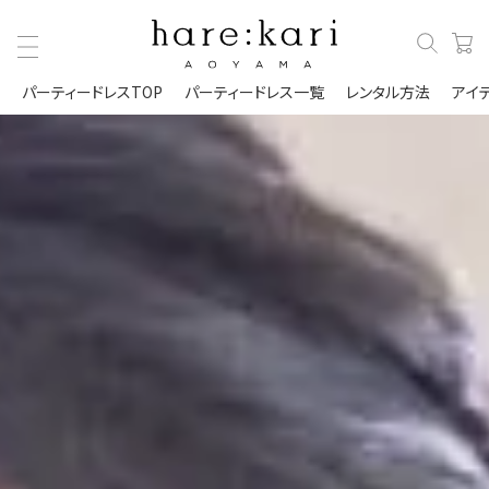
パーティードレスTOP
パーティードレス一覧
レンタル方法
アイ
レ
レ
レ
レ
メ
メ
メ
キ