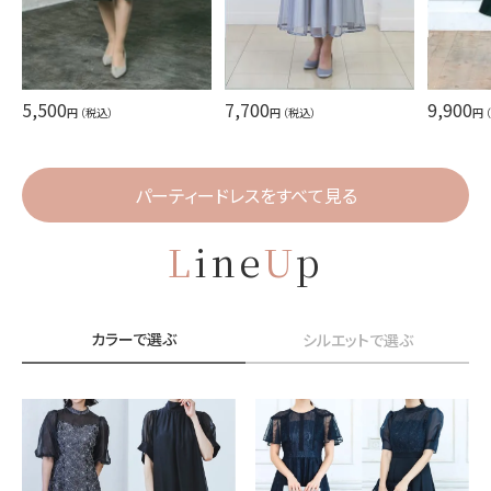
5,500
7,700
9,900
円 （税込）
円 （税込）
円 
パーティードレスをすべて見る
L
ine
U
p
カラーで選ぶ
シルエットで選ぶ