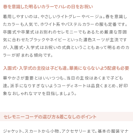
春を意識した明るいカラーでハレの日をお祝い
着用しやすいのは、やさしいライトグレーやベージュ。春を意識し
たカラーも人気で、ホワイト系やパステルカラーの服も定番です。
卒園式や卒業式はお別れのセレモニーでもあるため厳粛な雰囲
気に合わせたブラックやネイビーといった濃色スーツが主流です
が、入園式・入学式はお祝いの式典ということもあって明るめのカ
ラーが好まれる傾向です。
入園式・入学式の主役は子ども達。華美にならないよう配慮も必要
華やかさが重要とはいいつつも、当日の主役はあくまで子ども
達。派手になりすぎないようコーディネートは品良くまとめ、好印
象なおしゃれなママを目指しましょう。
セレモニーコーデの選び方＆着こなしのポイント
ジャケット、スカートから小物、アクセサリーまで。基本の服装マナ