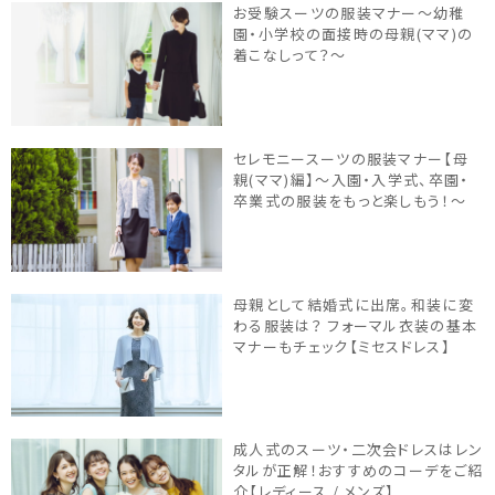
お受験スーツの服装マナー～幼稚
園・小学校の面接時の母親(ママ)の
着こなしって？～
セレモニースーツの服装マナー【母
親(ママ)編】～入園・入学式、卒園・
卒業式の服装をもっと楽しもう！～
母親として結婚式に出席。和装に変
わる服装は？ フォーマル衣装の基本
マナーもチェック【ミセスドレス】
成人式のスーツ・二次会ドレスはレン
タルが正解！おすすめのコーデをご紹
介【レディース / メンズ】