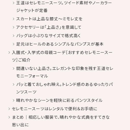
王道はセレモニースーツ。ツイード素材やノーカラー
ジャケットが定番
スカートは上品な膝丈～ミモレ丈を
アクセサリーは「上品さ」を意識して
バッグは小ぶりなサイズで格式高く
足元はヒールのあるシンプルなパンプスが基本
入園式・入学式の母親コーデ［おすすめセレモニースー
ツ］ご紹介
間違いない上品さ。エレガントな印象を残す王道セレ
モニーフォーマル
パッと着ておしゃれ映え。トレンド感のあるゆったりパ
ンツスーツ
晴れやかなシーンを軽快に彩るパンツスタイル
セレモニースーツはレンタルで便利＆お手頃に
まとめ｜相応しい服装で、晴れやかな式典をすてきな
思い出に