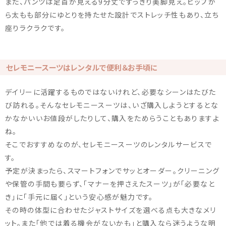
また、パンツは足首が見える9分丈ですっきり美脚見え。ヒップか
ら太もも部分にゆとりを持たせた設計でストレッチ性もあり、立ち
座りラクラクです。
セレモニースーツはレンタルで便利＆お手頃に
デイリーに活躍するものではないけれど、必要なシーンはたびた
び訪れる。そんなセレモニースーツは、いざ購入しようとするとな
かなかいいお値段がしたりして、購入をためらうこともありますよ
ね。
そこでおすすめなのが、セレモニースーツのレンタルサービスで
す。
予定が決まったら、スマートフォンでサッとオーダー。クリーニング
や保管の手間も要らず、「マナーを押さえたスーツ」が「必要なと
き」に「手元に届く」という安心感が魅力です。
その時の体型に合わせたジャストサイズを選べる点も大きなメリ
ット。また「他では着る機会がないかも」と購入なら迷うような明