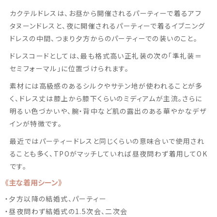
カクテルドレスは、お昼から開催されるパーティーで着るアフ
タヌーンドレスと、夜に開催されるパーティーで着るイブニング
ドレスの中間、つまり夕方からのパーティーでの装いのこと。
ドレスコードとしては、最も格式高い正礼装の次の「準礼装＝
セミフォーマル」に位置づけられます。
素材には高級感のあるシルクやサテン地が使われることが多
く、ドレス丈は膝上から膝下くらいのミディアムが主流。さらに
明るい色づかいや、腕・背中など肌の露出のある華やかなデザ
インが特徴です。
最近ではパーティードレスと同じくらいの意味合いで使用され
ることも多く、TPOがマッチしていれば昼夜問わず着用してOK
です。
《主な着用シーン》
・夕方以降の結婚式、パーティー
・昼夜問わず結婚式の1.5次会、二次会