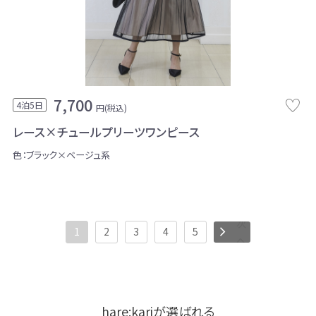
7,700
4泊5日
円(税込)
レース×チュールプリーツワンピース
色：ブラック×ベージュ系
次
1
2
3
4
5
へ
hare:kariが選ばれる