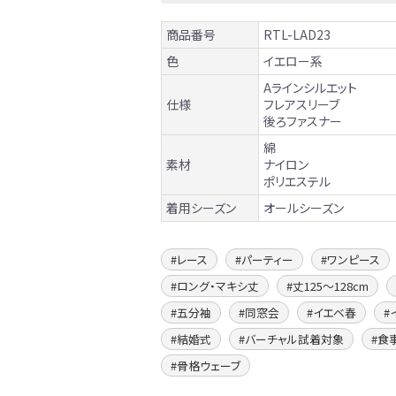
商品番号
RTL-LAD23
色
イエロー系
Aラインシルエット
仕様
フレアスリーブ
後ろファスナー
綿
素材
ナイロン
ポリエステル
着用シーズン
オールシーズン
レース
パーティー
ワンピース
ロング・マキシ丈
丈125〜128cm
五分袖
同窓会
イエベ春
結婚式
バーチャル試着対象
食
骨格ウェーブ