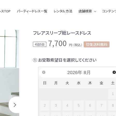
スTOP
パーティードレス一覧
レンタル方法
店舗検索
コンテン
フレアスリーブ総レースドレス
7,700
往復送料無料
4泊5日
円 （税込）
① お受取希望日を選択してください
2026
年
8月
日
月
火
水
木
金
土
1
2
3
4
5
6
7
8