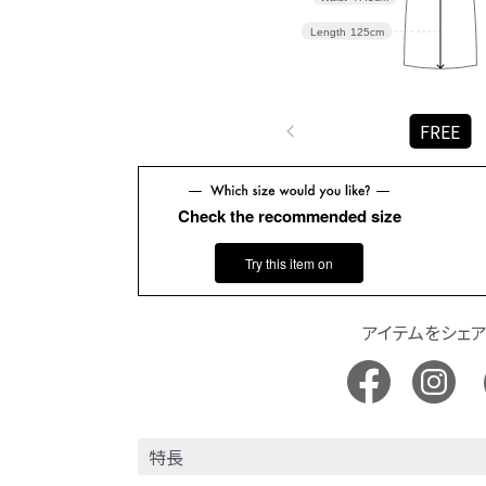
Length
125cm
FREE
Check the recommended size
Try this item on
アイテムをシェ
特長