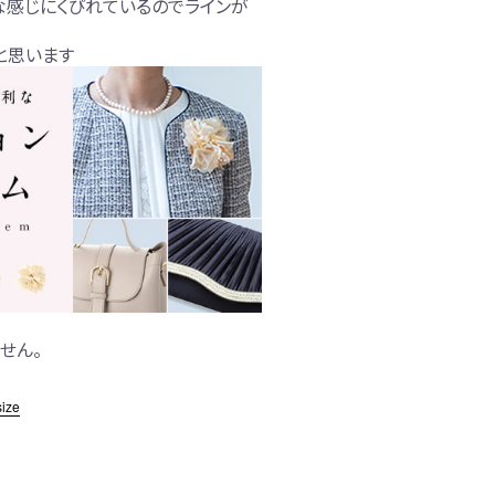
な感じにくびれているのでラインが
と思います
せん。
size