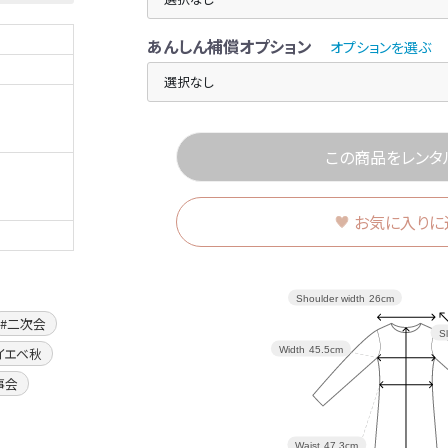
あんしん補償オプション
オプションを選ぶ
この商品をレンタ
お気に入りに
Shoulder width
26cm
二次会
S
イエベ秋
Width
45.5cm
事会
Waist
47.3cm