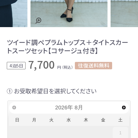
ツイード調ペプラムトップス＋タイトスカー
トスーツセット【コサージュ付き】
7,700
往復送料無料
4泊5日
円 （税込）
① お受取希望日を選択してください
2026
年
8月
日
月
火
水
木
金
土
1