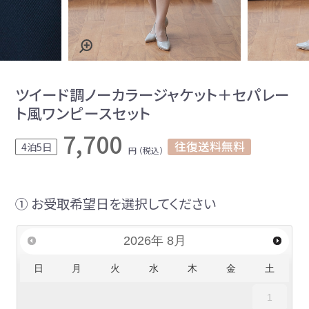
ツイード調ノーカラージャケット＋セパレー
ト風ワンピースセット
7,700
往復送料無料
4泊5日
円 （税込）
① お受取希望日を選択してください
2026
年
8月
日
月
火
水
木
金
土
1