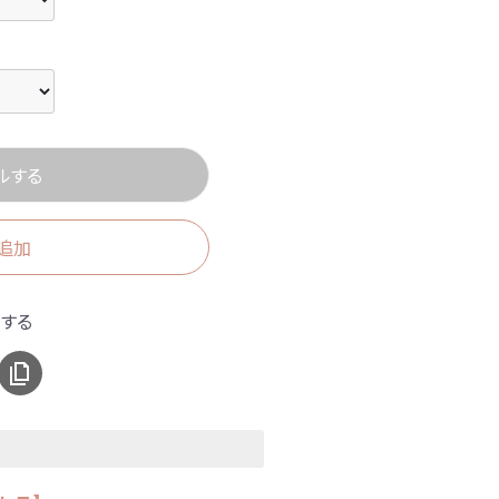
ルする
追加
アする