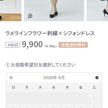
ラメラインフラワー刺繍×シフォンドレス
9,900
往復送料無料
4泊5日
円 （税込）
① お受取希望日を選択してください
2026
年
8月
日
月
火
水
木
金
土
1