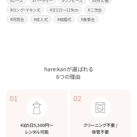
レース
パーティー
ワンピース
5分丈袖
ロング・マキシ丈
丈115〜119cm
二次会
同窓会
成人式
結婚式
食事会
hare:kariが選ばれる
6つの理由
01
02
4泊5日5,500円〜
クリーニング不要 /
レンタル可能
保管不要