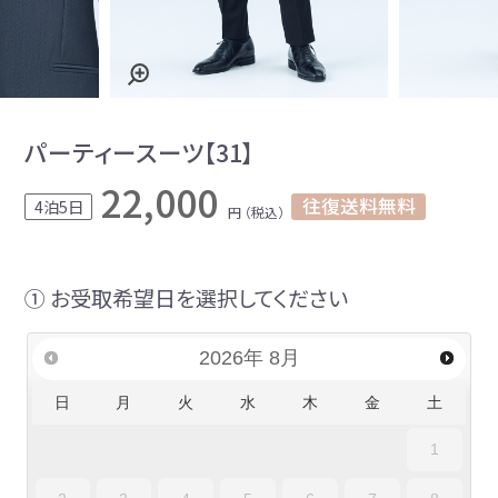
パーティースーツ【31】
22,000
往復送料無料
4泊5日
円 （税込）
① お受取希望日を選択してください
2026
年
8月
日
月
火
水
木
金
土
1