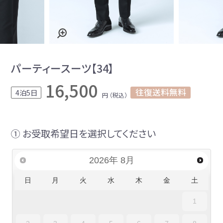
パーティースーツ【34】
16,500
往復送料無料
4泊5日
円 （税込）
① お受取希望日を選択してください
2026
年
8月
日
月
火
水
木
金
土
1