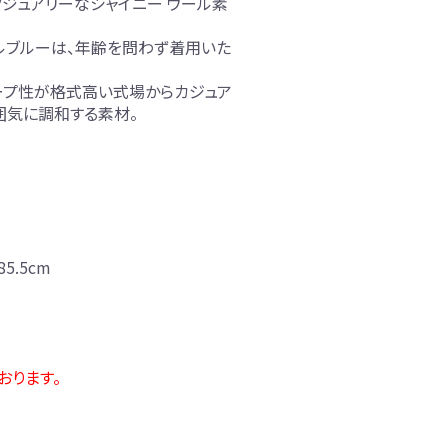
グジュアリーなシャイニー ウール素
ルブルーは、年齢を問わず着用いた
ープ性が格式高い式場からカジュア
囲気に調和する素材。
5.5cm
おります。