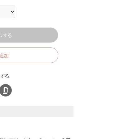
ルする
追加
アする