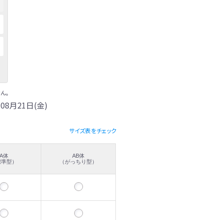
ん。
08月21日(金)
サイズ表をチェック
A体
AB体
標準型）
（がっちり型）