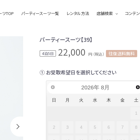
ーツTOP
パーティースーツ一覧
レンタル方法
店舗検索
コンテン
パーティースーツ【39】
22,000
往復送料無料
4泊5日
円 （税込）
① お受取希望日を選択してください
2026
年
8月
日
月
火
水
木
金
土
1
2
3
4
5
6
7
8