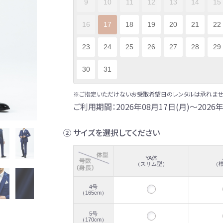
9
10
11
12
13
14
15
16
17
18
19
20
21
22
23
24
25
26
27
28
29
30
31
※ご指定いただけないお受取希望日のレンタルは承れませ
ご利用期間：2026年08月17日(月)～2026年
② サイズを選択してください
YA体
（スリム型）
（
4号
（165cm）
5号
（170cm）