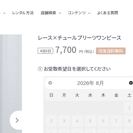
ト
レンタル方法
店舗検索
コンテンツ
よくある質問
レース×チュールプリーツワンピース
7,700
往復送料無料
4泊5日
円 （税込）
① お受取希望日を選択してください
2026
年
8月
日
月
火
水
木
金
土
1
2
3
4
5
6
7
8