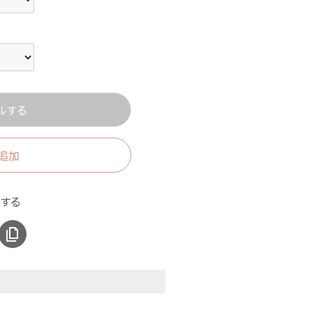
ルする
追加
アする