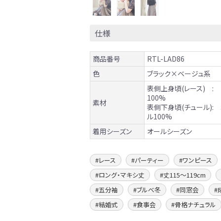
仕様
商品番号
RTL-LAD86
色
ブラック×ベージュ系
表側上身頃(レース) :
100%
素材
表側下身頃(チュール):
ル100%
着用シーズン
オールシーズン
レース
パーティー
ワンピース
ロング・マキシ丈
丈115〜119cm
五分袖
ブルべ冬
同窓会
結婚式
食事会
骨格ナチュラル