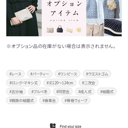
※オプション品の在庫がない場合は表示されません。
レース
パーティー
ワンピース
ウエストゴム
ロング・マキシ丈
丈120〜124cm
二次会
五分袖
ブルべ冬
同窓会
成人式
結婚式
親族の結婚式
食事会
骨格ウェーブ
Find your size