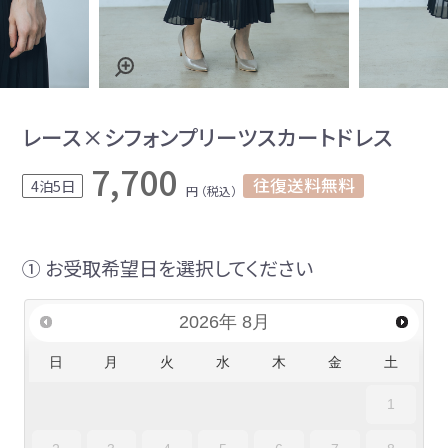
レース×シフォンプリーツスカートドレス
7,700
往復送料無料
4泊5日
円 （税込）
① お受取希望日を選択してください
2026
年
8月
日
月
火
水
木
金
土
1